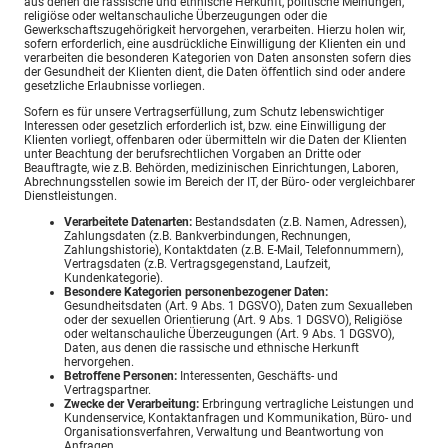
aus denen die rassische und ethnische Herkunft, politische Meinungen,
religiöse oder weltanschauliche Überzeugungen oder die
Gewerkschaftszugehörigkeit hervorgehen, verarbeiten. Hierzu holen wir,
sofern erforderlich, eine ausdrückliche Einwilligung der Klienten ein und
verarbeiten die besonderen Kategorien von Daten ansonsten sofern dies
der Gesundheit der Klienten dient, die Daten öffentlich sind oder andere
gesetzliche Erlaubnisse vorliegen.
Sofern es für unsere Vertragserfüllung, zum Schutz lebenswichtiger
Interessen oder gesetzlich erforderlich ist, bzw. eine Einwilligung der
Klienten vorliegt, offenbaren oder übermitteln wir die Daten der Klienten
unter Beachtung der berufsrechtlichen Vorgaben an Dritte oder
Beauftragte, wie z.B. Behörden, medizinischen Einrichtungen, Laboren,
Abrechnungsstellen sowie im Bereich der IT, der Büro- oder vergleichbarer
Dienstleistungen.
Verarbeitete Datenarten:
Bestandsdaten (z.B. Namen, Adressen),
Zahlungsdaten (z.B. Bankverbindungen, Rechnungen,
Zahlungshistorie), Kontaktdaten (z.B. E-Mail, Telefonnummern),
Vertragsdaten (z.B. Vertragsgegenstand, Laufzeit,
Kundenkategorie).
Besondere Kategorien personenbezogener Daten:
Gesundheitsdaten (Art. 9 Abs. 1 DGSVO), Daten zum Sexualleben
oder der sexuellen Orientierung (Art. 9 Abs. 1 DGSVO), Religiöse
oder weltanschauliche Überzeugungen (Art. 9 Abs. 1 DGSVO),
Daten, aus denen die rassische und ethnische Herkunft
hervorgehen.
Betroffene Personen:
Interessenten, Geschäfts- und
Vertragspartner.
Zwecke der Verarbeitung:
Erbringung vertragliche Leistungen und
Kundenservice, Kontaktanfragen und Kommunikation, Büro- und
Organisationsverfahren, Verwaltung und Beantwortung von
Anfragen.