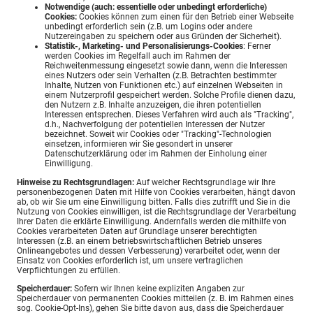
Notwendige (auch: essentielle oder unbedingt erforderliche)
Cookies:
Cookies können zum einen für den Betrieb einer Webseite
unbedingt erforderlich sein (z.B. um Logins oder andere
Nutzereingaben zu speichern oder aus Gründen der Sicherheit).
Statistik-, Marketing- und Personalisierungs-Cookies
: Ferner
werden Cookies im Regelfall auch im Rahmen der
Reichweitenmessung eingesetzt sowie dann, wenn die Interessen
eines Nutzers oder sein Verhalten (z.B. Betrachten bestimmter
Inhalte, Nutzen von Funktionen etc.) auf einzelnen Webseiten in
einem Nutzerprofil gespeichert werden. Solche Profile dienen dazu,
den Nutzern z.B. Inhalte anzuzeigen, die ihren potentiellen
Interessen entsprechen. Dieses Verfahren wird auch als "Tracking",
d.h., Nachverfolgung der potentiellen Interessen der Nutzer
bezeichnet. Soweit wir Cookies oder "Tracking"-Technologien
einsetzen, informieren wir Sie gesondert in unserer
Datenschutzerklärung oder im Rahmen der Einholung einer
Einwilligung.
Hinweise zu Rechtsgrundlagen:
Auf welcher Rechtsgrundlage wir Ihre
personenbezogenen Daten mit Hilfe von Cookies verarbeiten, hängt davon
ab, ob wir Sie um eine Einwilligung bitten. Falls dies zutrifft und Sie in die
Nutzung von Cookies einwilligen, ist die Rechtsgrundlage der Verarbeitung
Ihrer Daten die erklärte Einwilligung. Andernfalls werden die mithilfe von
Cookies verarbeiteten Daten auf Grundlage unserer berechtigten
Interessen (z.B. an einem betriebswirtschaftlichen Betrieb unseres
Onlineangebotes und dessen Verbesserung) verarbeitet oder, wenn der
Einsatz von Cookies erforderlich ist, um unsere vertraglichen
Verpflichtungen zu erfüllen.
Speicherdauer:
Sofern wir Ihnen keine expliziten Angaben zur
Speicherdauer von permanenten Cookies mitteilen (z. B. im Rahmen eines
sog. Cookie-Opt-Ins), gehen Sie bitte davon aus, dass die Speicherdauer