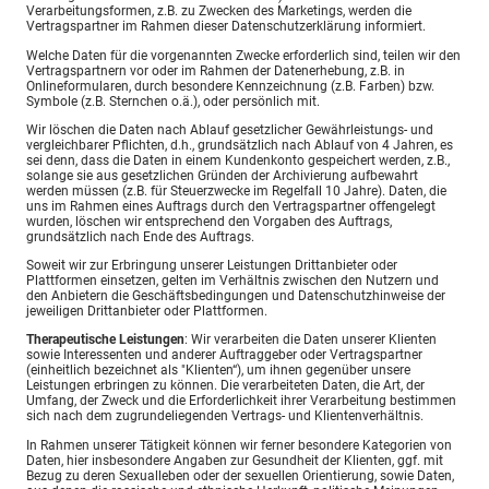
Verarbeitungsformen, z.B. zu Zwecken des Marketings, werden die
Vertragspartner im Rahmen dieser Datenschutzerklärung informiert.
Welche Daten für die vorgenannten Zwecke erforderlich sind, teilen wir den
Vertragspartnern vor oder im Rahmen der Datenerhebung, z.B. in
Onlineformularen, durch besondere Kennzeichnung (z.B. Farben) bzw.
Symbole (z.B. Sternchen o.ä.), oder persönlich mit.
Wir löschen die Daten nach Ablauf gesetzlicher Gewährleistungs- und
vergleichbarer Pflichten, d.h., grundsätzlich nach Ablauf von 4 Jahren, es
sei denn, dass die Daten in einem Kundenkonto gespeichert werden, z.B.,
solange sie aus gesetzlichen Gründen der Archivierung aufbewahrt
werden müssen (z.B. für Steuerzwecke im Regelfall 10 Jahre). Daten, die
uns im Rahmen eines Auftrags durch den Vertragspartner offengelegt
wurden, löschen wir entsprechend den Vorgaben des Auftrags,
grundsätzlich nach Ende des Auftrags.
Soweit wir zur Erbringung unserer Leistungen Drittanbieter oder
Plattformen einsetzen, gelten im Verhältnis zwischen den Nutzern und
den Anbietern die Geschäftsbedingungen und Datenschutzhinweise der
jeweiligen Drittanbieter oder Plattformen.
Therapeutische Leistungen
: Wir verarbeiten die Daten unserer Klienten
sowie Interessenten und anderer Auftraggeber oder Vertragspartner
(einheitlich bezeichnet als "Klienten“), um ihnen gegenüber unsere
Leistungen erbringen zu können. Die verarbeiteten Daten, die Art, der
Umfang, der Zweck und die Erforderlichkeit ihrer Verarbeitung bestimmen
sich nach dem zugrundeliegenden Vertrags- und Klientenverhältnis.
In Rahmen unserer Tätigkeit können wir ferner besondere Kategorien von
Daten, hier insbesondere Angaben zur Gesundheit der Klienten, ggf. mit
Bezug zu deren Sexualleben oder der sexuellen Orientierung, sowie Daten,