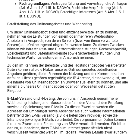
Rechtsgrundlagen:
Vertragserfüllung und vorvertragliche Anfragen
(Art. 6 Abs. 1 S. 1 lit. b. DSGVO), Rechtliche Verpflichtung (Art. 6
Abs. 1 S. 1 lit. c. DSGVO), Berechtigte Interessen (Art. 6 Abs. 1 S. 1
lit. f. DSGVO).
Bereitstellung des Onlineangebotes und Webhosting
Um unser Onlineangebot sicher und effizient bereitstellen zu können,
nehmen wir die Leistungen von einem oder mehreren Webhosting-
Anbietern in Anspruch, von deren Servern (bzw. von ihnen verwalteten
Servern) das Onlineangebot abgerufen werden kann. Zu diesen Zwecken
können wir Infrastruktur- und Plattformdienstleistungen, Rechenkapazität,
Speicherplatz und Datenbankdienste sowie Sicherheitsleistungen und
technische Wartungsleistungen in Anspruch nehmen.
Zu den im Rahmen der Bereitstellung des Hostingangebotes verarbeiteten
Daten können alle die Nutzer unseres Onlineangebotes betreffenden
Angaben gehören, die im Rahmen der Nutzung und der Kommunikation
anfallen. Hierzu gehören regelmäßig die IP-Adresse, die notwendig ist, um
die Inhalte von Onlineangeboten an Browser ausliefern zu können, und alle
innerhalb unseres Onlineangebotes oder von Webseiten getätigten
Eingaben.
E-Mail-Versand und -Hosting
: Die von uns in Anspruch genommenen
Webhosting-Leistungen umfassen ebenfalls den Versand, den Empfang
sowie die Speicherung von E-Mails. Zu diesen Zwecken werden die
Adressen der Empfänger sowie Absender als auch weitere Informationen
betreffend den E-Mailversand (z.B. die beteiligten Provider) sowie die
Inhalte der jeweiligen E-Mails verarbeitet. Die vorgenannten Daten können
ferner zu Zwecken der Erkennung von SPAM verarbeitet werden. Wir bitten
darum, zu beachten, dass E-Mails im Internet grundsätzlich nicht
verschlüsselt versendet werden. Im Regelfall werden E-Mails zwar auf dem