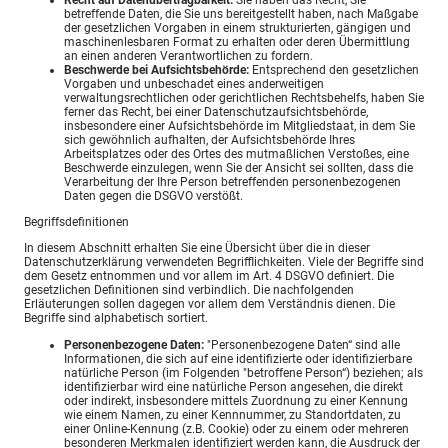
betreffende Daten, die Sie uns bereitgestellt haben, nach Maßgabe
der gesetzlichen Vorgaben in einem strukturierten, gängigen und
maschinenlesbaren Format zu erhalten oder deren Übermittlung
an einen anderen Verantwortlichen zu fordern.
Beschwerde bei Aufsichtsbehörde:
Entsprechend den gesetzlichen
Vorgaben und unbeschadet eines anderweitigen
verwaltungsrechtlichen oder gerichtlichen Rechtsbehelfs, haben Sie
ferner das Recht, bei einer Datenschutzaufsichtsbehörde,
insbesondere einer Aufsichtsbehörde im Mitgliedstaat, in dem Sie
sich gewöhnlich aufhalten, der Aufsichtsbehörde Ihres
Arbeitsplatzes oder des Ortes des mutmaßlichen Verstoßes, eine
Beschwerde einzulegen, wenn Sie der Ansicht sei sollten, dass die
Verarbeitung der Ihre Person betreffenden personenbezogenen
Daten gegen die DSGVO verstößt.
Begriffsdefinitionen
In diesem Abschnitt erhalten Sie eine Übersicht über die in dieser
Datenschutzerklärung verwendeten Begrifflichkeiten. Viele der Begriffe sind
dem Gesetz entnommen und vor allem im Art. 4 DSGVO definiert. Die
gesetzlichen Definitionen sind verbindlich. Die nachfolgenden
Erläuterungen sollen dagegen vor allem dem Verständnis dienen. Die
Begriffe sind alphabetisch sortiert.
Personenbezogene Daten:
"Personenbezogene Daten“ sind alle
Informationen, die sich auf eine identifizierte oder identifizierbare
natürliche Person (im Folgenden "betroffene Person“) beziehen; als
identifizierbar wird eine natürliche Person angesehen, die direkt
oder indirekt, insbesondere mittels Zuordnung zu einer Kennung
wie einem Namen, zu einer Kennnummer, zu Standortdaten, zu
einer Online-Kennung (z.B. Cookie) oder zu einem oder mehreren
besonderen Merkmalen identifiziert werden kann, die Ausdruck der