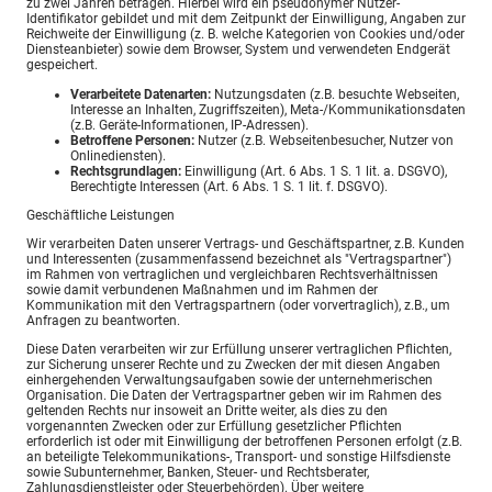
zu zwei Jahren betragen. Hierbei wird ein pseudonymer Nutzer-
Identifikator gebildet und mit dem Zeitpunkt der Einwilligung, Angaben zur
Reichweite der Einwilligung (z. B. welche Kategorien von Cookies und/oder
Diensteanbieter) sowie dem Browser, System und verwendeten Endgerät
gespeichert.
Verarbeitete Datenarten:
Nutzungsdaten (z.B. besuchte Webseiten,
Interesse an Inhalten, Zugriffszeiten), Meta-/Kommunikationsdaten
(z.B. Geräte-Informationen, IP-Adressen).
Betroffene Personen:
Nutzer (z.B. Webseitenbesucher, Nutzer von
Onlinediensten).
Rechtsgrundlagen:
Einwilligung (Art. 6 Abs. 1 S. 1 lit. a. DSGVO),
Berechtigte Interessen (Art. 6 Abs. 1 S. 1 lit. f. DSGVO).
Geschäftliche Leistungen
Wir verarbeiten Daten unserer Vertrags- und Geschäftspartner, z.B. Kunden
und Interessenten (zusammenfassend bezeichnet als "Vertragspartner")
im Rahmen von vertraglichen und vergleichbaren Rechtsverhältnissen
sowie damit verbundenen Maßnahmen und im Rahmen der
Kommunikation mit den Vertragspartnern (oder vorvertraglich), z.B., um
Anfragen zu beantworten.
Diese Daten verarbeiten wir zur Erfüllung unserer vertraglichen Pflichten,
zur Sicherung unserer Rechte und zu Zwecken der mit diesen Angaben
einhergehenden Verwaltungsaufgaben sowie der unternehmerischen
Organisation. Die Daten der Vertragspartner geben wir im Rahmen des
geltenden Rechts nur insoweit an Dritte weiter, als dies zu den
vorgenannten Zwecken oder zur Erfüllung gesetzlicher Pflichten
erforderlich ist oder mit Einwilligung der betroffenen Personen erfolgt (z.B.
an beteiligte Telekommunikations-, Transport- und sonstige Hilfsdienste
sowie Subunternehmer, Banken, Steuer- und Rechtsberater,
Zahlungsdienstleister oder Steuerbehörden). Über weitere