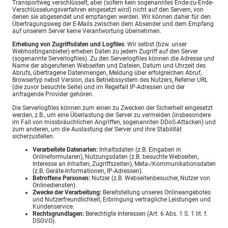
Transportweg verschlüsselt, aber (sofern kein sogenanntes Ende-zu-Ende-
Verschlüsselungsverfahren eingesetzt wird) nicht auf den Servern, von
denen sie abgesendet und empfangen werden. Wir können daher für den
Übertragungsweg der E-Mails zwischen dem Absender und dem Empfang
auf unserem Server keine Verantwortung übernehmen.
Erhebung von Zugriffsdaten und Logfiles
: Wir selbst (bzw. unser
Webhostinganbieter) erheben Daten zu jedem Zugriff auf den Server
(sogenannte Serverlogfiles). Zu den Serverlogfiles können die Adresse und
Name der abgerufenen Webseiten und Dateien, Datum und Uhrzeit des
Abrufs, übertragene Datenmengen, Meldung über erfolgreichen Abruf,
Browsertyp nebst Version, das Betriebssystem des Nutzers, Referrer URL
(die zuvor besuchte Seite) und im Regelfall IP-Adressen und der
anfragende Provider gehören.
Die Serverlogfiles können zum einen zu Zwecken der Sicherheit eingesetzt
werden, z.B., um eine Überlastung der Server zu vermeiden (insbesondere
im Fall von missbräuchlichen Angriffen, sogenannten DDoS-Attacken) und
zum anderen, um die Auslastung der Server und ihre Stabilität
sicherzustellen.
Verarbeitete Datenarten:
Inhaltsdaten (z.B. Eingaben in
Onlineformularen), Nutzungsdaten (z.B. besuchte Webseiten,
Interesse an Inhalten, Zugriffszeiten), Meta-/Kommunikationsdaten
(z.B. Geräte-Informationen, IP-Adressen).
Betroffene Personen:
Nutzer (z.B. Webseitenbesucher, Nutzer von
Onlinediensten).
Zwecke der Verarbeitung:
Bereitstellung unseres Onlineangebotes
und Nutzerfreundlichkeit, Erbringung vertragliche Leistungen und
Kundenservice.
Rechtsgrundlagen:
Berechtigte Interessen (Art. 6 Abs. 1 S. 1 lit. f.
DSGVO).