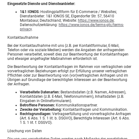
Eingesetzte Dienste und Diensteanbieter:
1&1 IONOS:
Hostingplattform für E-Commerce / Websites;
Dienstanbieter: 1&1 IONOS SE, Elgendorfer Str. 57, 56410
Montabaur, Deutschland; Website:
https://www.ionos.de
;
Datenschutzerklärung:
https://www.ionos.de/terms-gtc/terms-
privacy
.
Kontaktaufnahme
Bei der Kontaktaufnahme mit uns (z.B. per Kontaktformular, E-Mail,
Telefon oder via soziale Medien) werden die Angaben der anfragenden
Personen verarbeitet, soweit dies zur Beantwortung der Kontaktanfragen
und etwaiger angefragter Maßnahmen erforderlich ist.
Die Beantwortung der Kontaktanfragen im Rahmen von vertraglichen oder
vorvertraglichen Beziehungen erfolgt zur Erfüllung unserer vertraglichen
Pflichten oder zur Beantwortung von (vor)vertraglichen Anfragen und im
Übrigen auf Grundlage der berechtigten Interessen an der Beantwortung
der Anfragen.
Verarbeitete Datenarten:
Bestandsdaten (z.B. Namen, Adressen),
Kontaktdaten (z.B. E-Mail, Telefonnummern), Inhaltsdaten (z.B.
Eingaben in Onlineformularen).
Betroffene Personen:
Kommunikationspartner.
Zwecke der Verarbeitung:
Kontaktanfragen und Kommunikation.
Rechtsgrundlagen:
Vertragserfüllung und vorvertragliche Anfragen
(Art. 6 Abs. 1 S. 1 lit. b. DSGVO), Berechtigte Interessen (Art. 6 Abs.
1 S. 1 lit. f. DSGVO).
Löschung von Daten
Die von uns verarbeiteten Daten werden nach Maßgabe der gesetzlichen