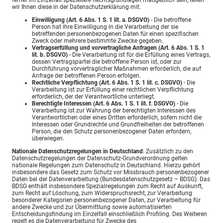
wir Ihnen diese in der Datenschutzerklärung mit.
Einwilligung (Art. 6 Abs. 1 S. 1 lit. a. DSGVO)
- Die betroffene
Person hat ihre Einwilligung in die Verarbeitung der sie
betreffenden personenbezogenen Daten für einen spezifischen
Zweck oder mehrere bestimmte Zwecke gegeben.
Vertragserfüllung und vorvertragliche Anfragen (Art. 6 Abs. 1 S. 1
lit. b. DSGVO)
- Die Verarbeitung ist für die Erfüllung eines Vertrags,
dessen Vertragspartei die betroffene Person ist, oder zur
Durchführung vorvertraglicher Maßnahmen erforderlich, die auf
Anfrage der betroffenen Person erfolgen.
Rechtliche Verpflichtung (Art. 6 Abs. 1 S. 1 lit. c. DSGVO)
- Die
Verarbeitung ist zur Erfüllung einer rechtlichen Verpflichtung
erforderlich, der der Verantwortliche unterliegt.
Berechtigte Interessen (Art. 6 Abs. 1 S. 1 lit. f. DSGVO)
- Die
Verarbeitung ist zur Wahrung der berechtigten Interessen des
Verantwortlichen oder eines Dritten erforderlich, sofern nicht die
Interessen oder Grundrechte und Grundfreiheiten der betroffenen
Person, die den Schutz personenbezogener Daten erfordern,
überwiegen.
Nationale Datenschutzregelungen in Deutschland
: Zusätzlich zu den
Datenschutzregelungen der Datenschutz-Grundverordnung gelten
nationale Regelungen zum Datenschutz in Deutschland. Hierzu gehört
insbesondere das Gesetz zum Schutz vor Missbrauch personenbezogener
Daten bei der Datenverarbeitung (Bundesdatenschutzgesetz – BDSG). Das
BDSG enthält insbesondere Spezialregelungen zum Recht auf Auskunft,
zum Recht auf Löschung, zum Widerspruchsrecht, zur Verarbeitung
besonderer Kategorien personenbezogener Daten, zur Verarbeitung für
andere Zwecke und zur Übermittlung sowie automatisierten
Entscheidungsfindung im Einzelfall einschließlich Profiling. Des Weiteren
regelt es die Datenverarbeitung für Zwecke des