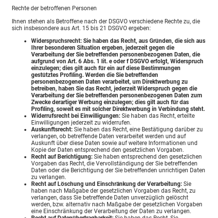
Rechte der betroffenen Personen
Ihnen stehen als Betroffene nach der DSGVO verschiedene Rechte zu, die
sich insbesondere aus Art. 15 bis 21 DSGVO ergeben:
Widerspruchsrecht: Sie haben das Recht, aus Gründen, die sich aus
Ihrer besonderen Situation ergeben, jederzeit gegen die
Verarbeitung der Sie betreffenden personenbezogenen Daten, die
aufgrund von Art. 6 Abs. 1 lit. e oder f DSGVO erfolgt, Widerspruch
einzulegen; dies gilt auch für ein auf diese Bestimmungen
gestütztes Profiling. Werden die Sie betreffenden
personenbezogenen Daten verarbeitet, um Direktwerbung zu
betreiben, haben Sie das Recht, jederzeit Widerspruch gegen die
Verarbeitung der Sie betreffenden personenbezogenen Daten zum
Zwecke derartiger Werbung einzulegen; dies gilt auch für das
Profiling, soweit es mit solcher Direktwerbung in Verbindung steht.
Widerrufsrecht bei Einwilligungen:
Sie haben das Recht, erteilte
Einwilligungen jederzeit zu widerrufen.
Auskunftsrecht:
Sie haben das Recht, eine Bestätigung darüber zu
verlangen, ob betreffende Daten verarbeitet werden und auf
Auskunft über diese Daten sowie auf weitere Informationen und
Kopie der Daten entsprechend den gesetzlichen Vorgaben.
Recht auf Berichtigung:
Sie haben entsprechend den gesetzlichen
Vorgaben das Recht, die Vervollständigung der Sie betreffenden
Daten oder die Berichtigung der Sie betreffenden unrichtigen Daten
zu verlangen.
Recht auf Löschung und Einschränkung der Verarbeitung:
Sie
haben nach Maßgabe der gesetzlichen Vorgaben das Recht, zu
verlangen, dass Sie betreffende Daten unverzüglich gelöscht
werden, bzw. alternativ nach Maßgabe der gesetzlichen Vorgaben
eine Einschränkung der Verarbeitung der Daten zu verlangen.
Recht auf Datenübertragbarkeit:
Sie haben das Recht, Sie