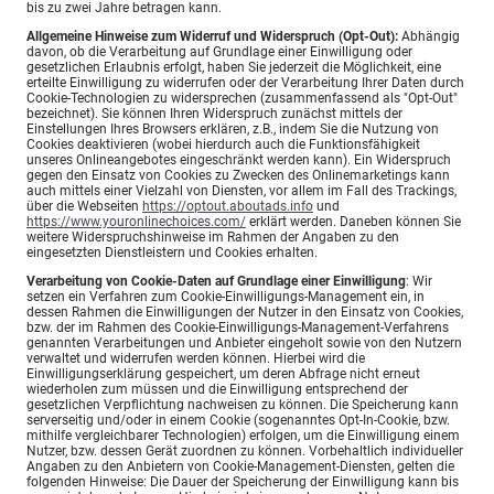
bis zu zwei Jahre betragen kann.
Allgemeine Hinweise zum Widerruf und Widerspruch (Opt-Out):
Abhängig
davon, ob die Verarbeitung auf Grundlage einer Einwilligung oder
gesetzlichen Erlaubnis erfolgt, haben Sie jederzeit die Möglichkeit, eine
erteilte Einwilligung zu widerrufen oder der Verarbeitung Ihrer Daten durch
Cookie-Technologien zu widersprechen (zusammenfassend als "Opt-Out"
bezeichnet). Sie können Ihren Widerspruch zunächst mittels der
Einstellungen Ihres Browsers erklären, z.B., indem Sie die Nutzung von
Cookies deaktivieren (wobei hierdurch auch die Funktionsfähigkeit
unseres Onlineangebotes eingeschränkt werden kann). Ein Widerspruch
gegen den Einsatz von Cookies zu Zwecken des Onlinemarketings kann
auch mittels einer Vielzahl von Diensten, vor allem im Fall des Trackings,
über die Webseiten
https://optout.aboutads.info
und
https://www.youronlinechoices.com/
erklärt werden. Daneben können Sie
weitere Widerspruchshinweise im Rahmen der Angaben zu den
eingesetzten Dienstleistern und Cookies erhalten.
Verarbeitung von Cookie-Daten auf Grundlage einer Einwilligung
: Wir
setzen ein Verfahren zum Cookie-Einwilligungs-Management ein, in
dessen Rahmen die Einwilligungen der Nutzer in den Einsatz von Cookies,
bzw. der im Rahmen des Cookie-Einwilligungs-Management-Verfahrens
genannten Verarbeitungen und Anbieter eingeholt sowie von den Nutzern
verwaltet und widerrufen werden können. Hierbei wird die
Einwilligungserklärung gespeichert, um deren Abfrage nicht erneut
wiederholen zum müssen und die Einwilligung entsprechend der
gesetzlichen Verpflichtung nachweisen zu können. Die Speicherung kann
serverseitig und/oder in einem Cookie (sogenanntes Opt-In-Cookie, bzw.
mithilfe vergleichbarer Technologien) erfolgen, um die Einwilligung einem
Nutzer, bzw. dessen Gerät zuordnen zu können. Vorbehaltlich individueller
Angaben zu den Anbietern von Cookie-Management-Diensten, gelten die
folgenden Hinweise: Die Dauer der Speicherung der Einwilligung kann bis